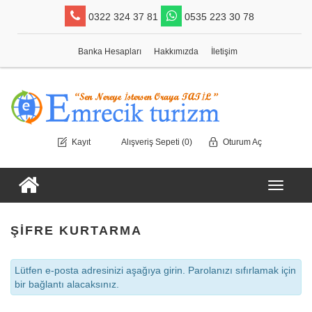
0322 324 37 81
0535 223 30 78
Banka Hesapları
Hakkımızda
İletişim
Kayıt
Alışveriş Sepeti
(0)
Oturum Aç
Toggle
navigati
ŞIFRE KURTARMA
Lütfen e-posta adresinizi aşağıya girin. Parolanızı sıfırlamak için
bir bağlantı alacaksınız.